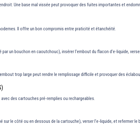
l’endroit. Une base mal vissée peut provoquer des fuites importantes et endom
odernes. Il offre un bon compromis entre praticité et étanchéité.
é par un bouchon en caoutchouc), insérer l’embout du flacon d’e-liquide, verser 
embout trop large peut rendre le remplissage difficile et provoquer des éclabo
)
, avec des cartouches pré-remplies ou rechargeables.
ué sur le côté ou en dessous de la cartouche), verser l’e-liquide, et refermer le