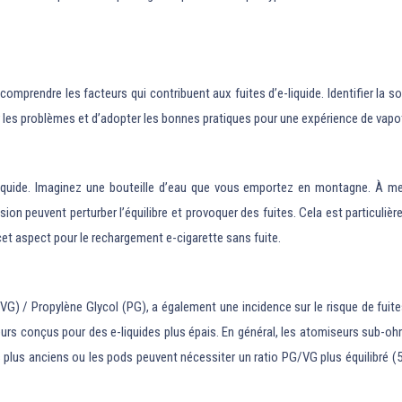
 comprendre les facteurs qui contribuent aux fuites d’e-liquide. Identifier la 
es problèmes et d’adopter les bonnes pratiques pour une expérience de vapota
liquide. Imaginez une bouteille d’eau que vous emportez en montagne. À mes
ion peuvent perturber l’équilibre et provoquer des fuites. Cela est particul
cet aspect pour le rechargement e-cigarette sans fuite.
 (VG) / Propylène Glycol (PG), a également une incidence sur le risque de fuit
seurs conçus pour des e-liquides plus épais. En général, les atomiseurs sub-o
 plus anciens ou les pods peuvent nécessiter un ratio PG/VG plus équilibré (50