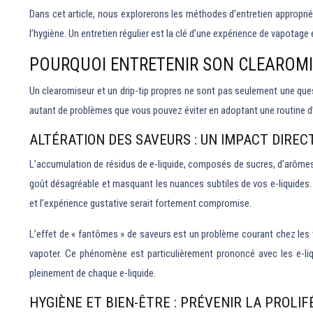
Dans cet article, nous explorerons les méthodes d’entretien appropri
l’hygiène. Un entretien régulier est la clé d’une expérience de vapotage 
POURQUOI ENTRETENIR SON CLEAROMIS
Un clearomiseur et un drip-tip propres ne sont pas seulement une ques
autant de problèmes que vous pouvez éviter en adoptant une routine d’e
ALTÉRATION DES SAVEURS : UN IMPACT DIREC
L’accumulation de résidus de e-liquide, composés de sucres, d’arômes e
goût désagréable et masquant les nuances subtiles de vos e-liquides. I
et l’expérience gustative serait fortement compromise.
L’effet de « fantômes » de saveurs est un problème courant chez les va
vapoter. Ce phénomène est particulièrement prononcé avec les e-liq
pleinement de chaque e-liquide.
HYGIÈNE ET BIEN-ÊTRE : PRÉVENIR LA PROLI