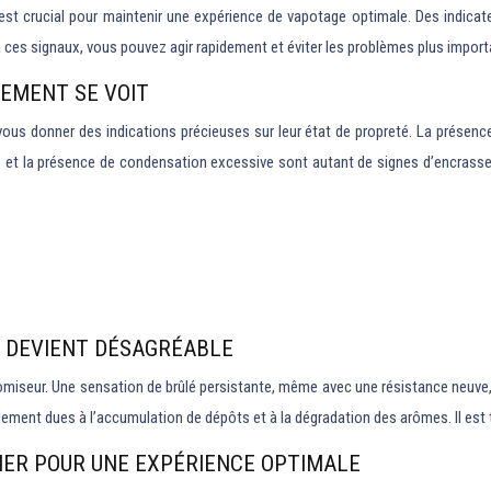
e est crucial pour maintenir une expérience de vapotage optimale. Des indicat
 à ces signaux, vous pouvez agir rapidement et éviter les problèmes plus import
SEMENT SE VOIT
t vous donner des indications précieuses sur leur état de propreté. La présen
re) et la présence de condensation excessive sont autant de signes d’encrass
T DEVIENT DÉSAGRÉABLE
romiseur. Une sensation de brûlé persistante, même avec une résistance neuve,
ment dues à l’accumulation de dépôts et à la dégradation des arômes. Il est t
LIER POUR UNE EXPÉRIENCE OPTIMALE