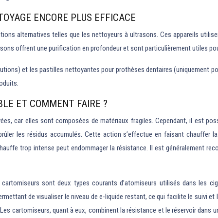
TTOYAGE ENCORE PLUS EFFICACE
utions alternatives telles que les nettoyeurs à ultrasons. Ces appareils uti
trasons offrent une purification en profondeur et sont particulièrement utiles 
autions) et les pastilles nettoyantes pour prothèses dentaires (uniquement pour
oduits.
BLE ET COMMENT FAIRE ?
s, car elles sont composées de matériaux fragiles. Cependant, il est possib
 brûler les résidus accumulés. Cette action s’effectue en faisant chauffer l
e chauffe trop intense peut endommager la résistance. Il est généralement re
 cartomiseurs sont deux types courants d’atomiseurs utilisés dans les cig
ttant de visualiser le niveau de e-liquide restant, ce qui facilite le suivi et
 Les cartomiseurs, quant à eux, combinent la résistance et le réservoir dans une