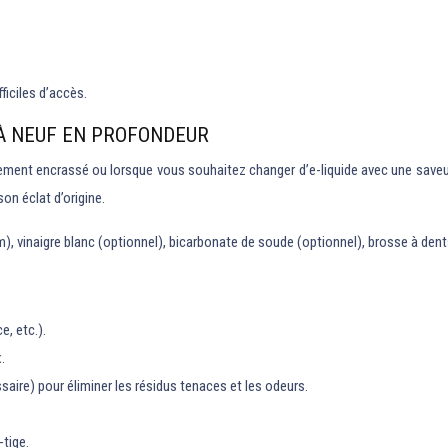
ficiles d’accès.
 À NEUF EN PROFONDEUR
ement encrassé ou lorsque vous souhaitez changer d’e-liquide avec une saveur
on éclat d’origine.
m), vinaigre blanc (optionnel), bicarbonate de soude (optionnel), brosse à dent
e, etc.).
.
saire) pour éliminer les résidus tenaces et les odeurs.
-tige.