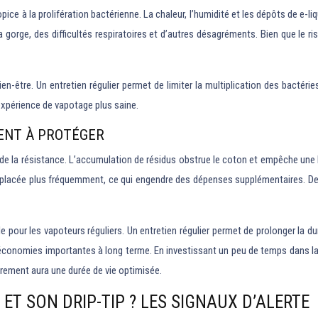
pice à la prolifération bactérienne. La chaleur, l’humidité et les dépôts de e-l
 gorge, des difficultés respiratoires et d’autres désagréments. Bien que le ri
ien-être. Un entretien régulier permet de limiter la multiplication des bacté
 expérience de vapotage plus saine.
MENT À PROTÉGER
de la résistance. L’accumulation de résidus obstrue le coton et empêche une b
mplacée plus fréquemment, ce qui engendre des dépenses supplémentaires. De 
 pour les vapoteurs réguliers. Un entretien régulier permet de prolonger la d
s économies importantes à long terme. En investissant un peu de temps dans la 
èrement aura une durée de vie optimisée.
T SON DRIP-TIP ? LES SIGNAUX D’ALERTE