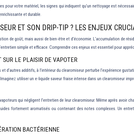
ées pour votre matériel, les signes qui indiquent qu’un nettoyage est nécessa
enrichissante et durable.
EUR ET SON DRIP-TIP ? LES ENJEUX CRUC
tion de goût, mais aussi de bien-être et d’économie. L’accumulation de résidus
ntretien simple et efficace. Comprendre ces enjeux est essentiel pour apprécie
T SUR LE PLAISIR DE VAPOTER
t d’autres additifs, à l’intérieur du clearomiseur perturbe l’expérience gustat
maginez utiliser un e-liquide saveur fraise intense dans un clearomiseur imprég
poteurs qui négligent l’entretien de leur clearomiseur. Même après avoir changé
uides fortement aromatisés ou contenant des notes complexes. Un entretien 
FÉRATION BACTÉRIENNE